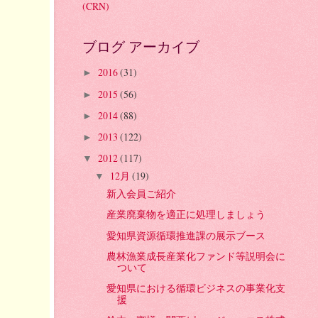
(CRN)
ブログ アーカイブ
2016
(31)
►
2015
(56)
►
2014
(88)
►
2013
(122)
►
2012
(117)
▼
12月
(19)
▼
新入会員ご紹介
産業廃棄物を適正に処理しましょう
愛知県資源循環推進課の展示ブース
農林漁業成長産業化ファンド等説明会に
ついて
愛知県における循環ビジネスの事業化支
援