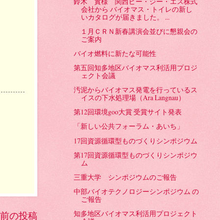
鈴木 實様 関西ピー・ジー・エス株式
会社から バイオマス・トイレの新し
いカタログが届きました。 ...
１月ＣＲＮ新春講演会並びに懇親会の
ご案内
バイオ燃料に新たな可能性
第五回知多地区バイオマス利活用プロジ
ェクト会議
汚泥からバイオマス発電を行っているス
イスの下水処理場（Ara Langnau）
第12回環境goo大賞 受賞サイト発表
「新しい公共フォーラム・あいち」
17回資源循環型ものづくりシンポジウム
第17回資源循環型ものづくりシンポジウ
ム
三重大学 シンポジウムのご報告
中部バイオテクノロジーシンポジウム の
ご報告
知多地区バイオマス利活用プロジェクト
前の投稿