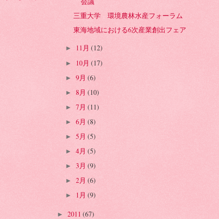
会議
三重大学 環境農林水産フォーラム
東海地域における6次産業創出フェア
11月
(12)
►
10月
(17)
►
9月
(6)
►
8月
(10)
►
7月
(11)
►
6月
(8)
►
5月
(5)
►
4月
(5)
►
3月
(9)
►
2月
(6)
►
1月
(9)
►
2011
(67)
►