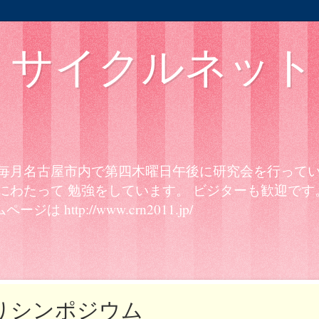
リサイクルネット
毎月名古屋市内で第四木曜日午後に研究会を行ってい
にわたって 勉強をしています。 ビジターも歓迎です
 http://www.crn2011.jp/
りシンポジウム